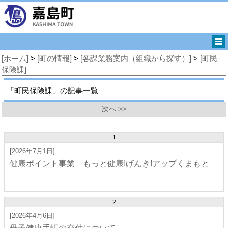
[ホーム]
>
[町の情報]
>
[各課業務案内（組織から探す）]
>
[町民
保険課]
「町民保険課」の記事一覧
次へ >>
1
[2026年7月1日]
健康ポイント事業 もっと健康!げんき!アップくまもと
2
[2026年4月6日]