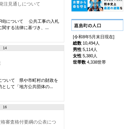
発注見通しについて
R8)について 公共工事の入札
関する法律に基づき、...
[令和8年5月末日現在]
総数
10,494人
14
男性
5,114人
女性
5,380人
世帯数
4,338世帯
表
について 県や市町村の財政を
として「地方公共団体の...
16
資格審査格付要綱の公表につ