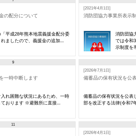
7
[2021年4月1日]
金の配分について
消防団協力事業所表示
「平成28年熊本地震義援金配分委
消防団協
れましたので、義援金の追加...
では令和
示制度を導
9
[2026年7月1日]
を一時中断します
備蓄品の保有状況を公
け入れ困難な状況にあるため、一時
備蓄品の保有状況を公表
おります ※避難所に直接...
部を改正する法律(令和7年法
11
[2026年4月1日]