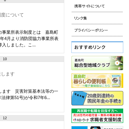
8
制度について
力事業所表示制度とは 嘉島町
3年4月より消防団協力事業所表
入しました。こ...
10
表します
します 災害対策基本法等の一
律第51号)が令和7年6...
12