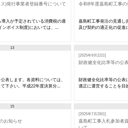
イス)発行事業者登録番号について
令和8年度嘉島町工事の
ら導入が予定されている消費税の適
嘉島町工事発注の見通し(
ンボイス制度)においては、...
及び契約の適正化の促進に
13
[2025年9月22日]
財政健全化比率等の公
を公表します。各資料については、
財政健全化比率等の公表
下さい。平成22年度決算分...
適正に運営することを目的
15
[2025年7月29日]
のお知らせ
嘉島町工事入札参加者
いて