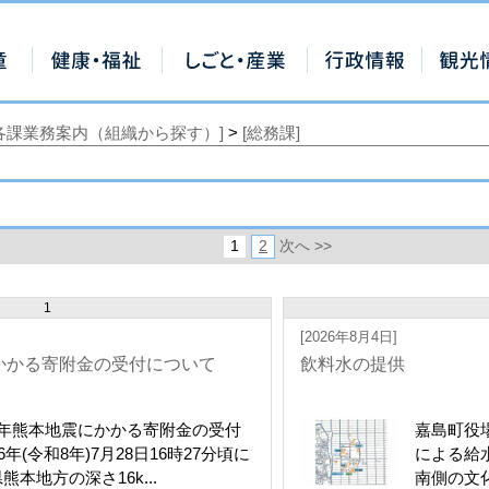
[各課業務案内（組織から探す）]
>
[総務課]
1
2
次へ >>
1
[2026年8月4日]
かかる寄附金の受付について
飲料水の提供
8年熊本地震にかかる寄附金の受付
嘉島町役
6年(令和8年)7月28日16時27分頃に
による給
熊本地方の深さ16k...
南側の文化