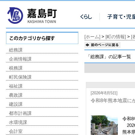
[ホーム]
>
[町の情報]
>
総務課
「総務課」の記事一覧
企画情報課
税務課
町民保険課
福祉課
[2026年8月5日]
農政課
令和8年熊本地震に
建設課
都市計画課
令和
水環境課
202
会計室
熊本県