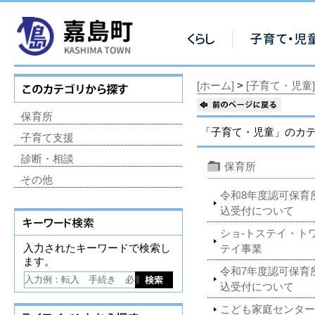
[ホーム]
>
[子育て・児童]
保育所
「子育て・児童」のカテ
子育て支援
診断・相談
保育所
その他
令和8年度認可保育
込受付について
ショ-トステイ・ト
入力されたキーワードで検索し
テイ事業
ます。
令和7年度認可保育
込受付について
こども家庭センター