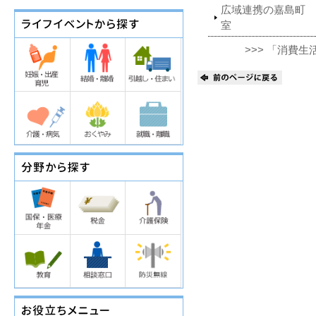
広域連携の嘉島町 
室
>>> 「消費