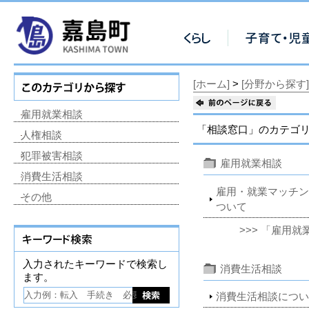
[ホーム]
>
[分野から探す]
雇用就業相談
「相談窓口」のカテゴリ
人権相談
犯罪被害相談
雇用就業相談
消費生活相談
雇用・就業マッチン
その他
ついて
>>> 「雇用
入力されたキーワードで検索し
消費生活相談
ます。
消費生活相談につい