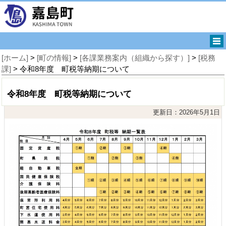
[ホーム]
>
[町の情報]
>
[各課業務案内（組織から探す）]
>
[税務
課]
> 令和8年度 町税等納期について
令和8年度 町税等納期について
更新日：2026年5月1日