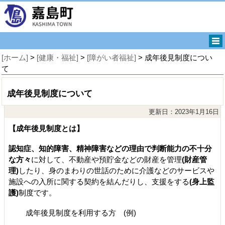
[ホーム]
>
[健康・福祉]
>
[障がい者福祉]
> 成年後見制度につい
て
成年後見制度について
更新日：2023年1月16日
【成年後見制度とは】
認知症、知的障害、精神障害などの理由で判断能力の不十分
な方々
に対して、不動産や預貯金などの財産を管理
(財産管
理)
したり、身のまわりの世話のために介護などのサービスや
施設への入所に関する契約を結んだりし、支援をする
(身上監
護)
制度です。
成年後見制度を利用する方 (例)