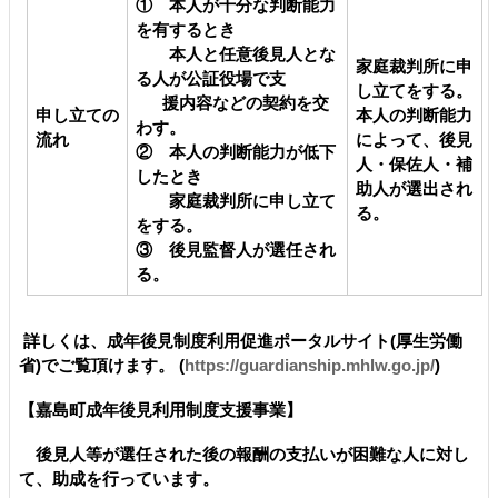
① 本人が十分な判断能力
を有するとき
本人と任意後見人とな
家庭裁判所に申
る人が公証役場で支
し立てをする。
援内容などの契約を交
申し立ての
本人の判断能力
わす。
流れ
によって、後見
② 本人の判断能力が低下
人・保佐人・補
したとき
助人が選出され
家庭裁判所に申し立て
る。
をする。
③ 後見監督人が選任され
る。
詳しくは、成年後見制度利用促進ポータルサイト(厚生労働
省)でご覧頂けます。 (
https://guardianship.mhlw.go.jp/
)
【嘉島町成年後見利用制度支援事業】
後見人等が選任された後の報酬の支払いが困難な人に対し
て、助成を行っています。