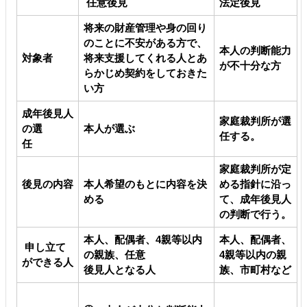
任意後見
法定後見
将来の財産管理や身の回り
のことに不安がある方で、
本人の判断能力
対象者
将来支援してくれる人とあ
が不十分な方
らかじめ契約をしておきた
い方
成年後見人
家庭裁判所が選
の選
本人が選ぶ
任する。
任
家庭裁判所が定
後見の内容
本人希望のもとに内容を決
める指針に沿っ
める
て、成年後見人
の判断で行う。
本人、配偶者、4親等以内
本人、配偶者、
申し立て
の親族、任意
4親等以内の親
ができる人
後見人となる人
族、市町村など