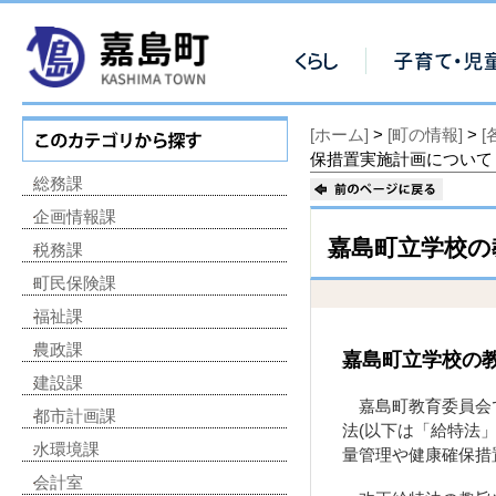
[ホーム]
>
[町の情報]
>
保措置実施計画について
総務課
企画情報課
嘉島町立学校の
税務課
町民保険課
福祉課
農政課
嘉島町立学校の
建設課
嘉島町教育委員会で
都市計画課
法(以下は「給特法
水環境課
量管理や健康確保措
会計室