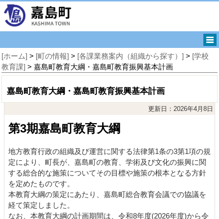
[ホーム]
>
[町の情報]
>
[各課業務案内（組織から探す）]
>
[学校
教育課]
> 嘉島町教育大綱・嘉島町教育振興基本計画
嘉島町教育大綱・嘉島町教育振興基本計画
更新日：2026年4月8日
第3期嘉島町教育大綱
地方教育行政の組織及び運営に関する法律第1条の3第1項の規
定により、町長が、嘉島町の教育、学術及び文化の振興に関
する総合的な施策についてその目標や施策の根本となる方針
を定めたものです。
本教育大綱の策定にあたり、嘉島町総合教育会議での協議を
経て策定しました。
なお、本教育大綱の計画期間は、令和8年度(2026年度)から令