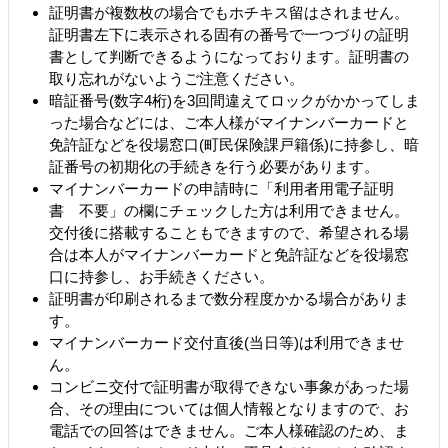
証明書が複数枚の場合でもホチキス留はされません。
証明書左下に表示される固有の番号で一つづりの証明
書として判断できるようになっております。証明書の
取り忘れがないようご注意ください。
暗証番号(数字4桁)を3回間違えてロックがかかってしま
った場合などには、ご本人様がマイナンバーカードと
免許証などを役場窓口(町民保険課戸籍係)に持参し、暗
証番号の初期化の手続きを行う必要があります。
マイナンバーカードの申請時に「利用者用電子証明
書 不要」の欄にチェックした方は利用できません。
交付後に搭載することもできますので、希望される場
合は本人がマイナンバーカードと免許証などを役場窓
口に持参し、お手続きください。
証明書が印刷されるまで数分程度かかる場合がありま
す。
マイナンバーカード交付直後(当日等)は利用できませ
ん。
コンビニ交付で証明書が取得できない事象があった場
合、その理由については個人情報となりますので、お
電話での回答はできません。ご本人様確認のため、ま