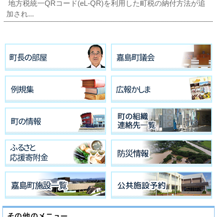
地方税統一QRコード(eL-QR)を利用した町税の納付方法が追
加され...