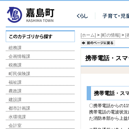
[ホーム]
>
[町の情報]
>
総務課
企画情報課
携帯電話・スマ
税務課
町民保険課
福祉課
農政課
携帯電話・スマ
建設課
〇携帯電話からの1
都市計画課
携帯電話の電波状況
水環境課
た消防本部から上益
会計室