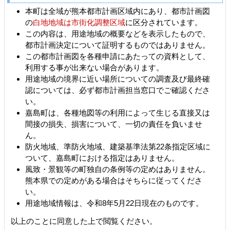
本町は全域が熊本都市計画区域内にあり、都市計画図
の
白地地域は
市
街化調整区域
に区分されています。
この内容は、用途地域の概要などを表示したもので、
都市計画決定について証明するものではありません。
この都市計画図を各種申請にあたっての資料として、
利用する事が出来ない場合があります。
用途地域の境界に近い場所についての調査及び最終確
認については、必ず都市計画担当窓口でご確認くださ
い。
嘉島町は、各種地図等の利用によって生じる直接又は
間接の損失、損害について、一切の責任を負いませ
ん。
防火地域、準防火地域、建築基準法第22条指定区域に
ついて、嘉島町における指定はありません。
風致・景観等の町独自の条例等の定めはありません。
熊本県での定めがある場合はそちらに従ってくださ
い。
用途地域情報は、令和8年5月22日現在のものです。
以上のことに同意した上で閲覧ください。