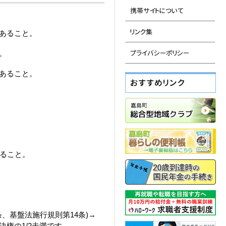
あること。
。
あること。
あること。
、基盤法施行規則第14条)→
権の1/2未満です。