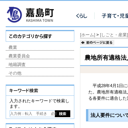
[ホーム]
>
[しごと・産業]
農業
農業委員会
農地所有適格法
地籍調査
その他
平成28年4月1日
た。農地所有適格法
る各要件に適合した
入力されたキーワードで検索し
ます。
法人要件につ