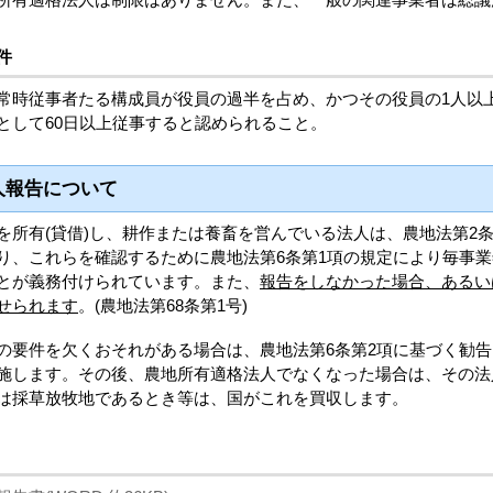
件
時従事者たる構成員が役員の過半を占め、かつその役員の1人以
として60日以上従事すると認められること。
人報告について
所有(貸借)し、耕作または養畜を営んでいる法人は、農地法第2条
り、これらを確認するために農地法第6条第1項の規定により毎事
とが義務付けられています。また、
報告をしなかった場合、あるい
せられます
。(農地法第68条第1号)
要件を欠くおそれがある場合は、農地法第6条第2項に基づく勧告、
施します。その後、農地所有適格法人でなくなった場合は、その法
は採草放牧地であるとき等は、国がこれを買収します。