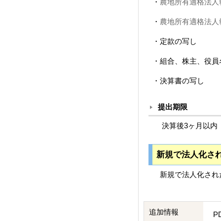
・
農地所有適格法人報告
・
農地所有適格法人報告
・定款の写し
・組合、株主、役員
・決算書の写し
提出期限
決算後3ヶ月以内 
新規で法人化さ
新規で法人化され
追加情報
P