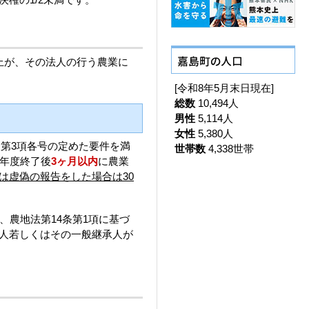
上が、その法人の行う農業に
[令和8年5月末日現在]
総数
10,494人
男性
5,114人
女性
5,380人
第3項各号の定めた要件を満
世帯数
4,338世帯
業年度終了後
3ヶ月以内
に農業
は虚偽の報告をした場合は30
農地法第14条第1項に基づ
人若しくはその一般継承人が