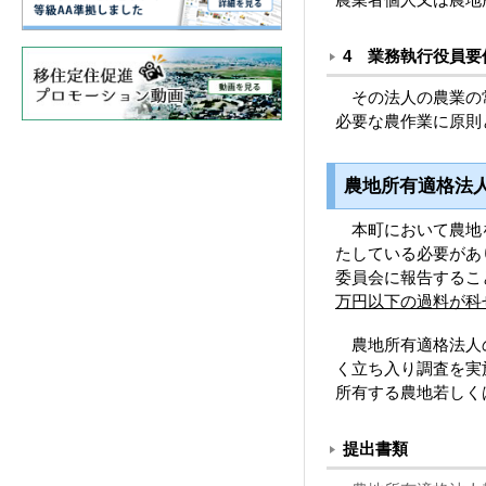
4 業務執行役員要
その法人の農業の常
必要な農作業に原則
農地所有適格法
本町において農地を
たしている必要があ
委員会に報告するこ
万円以下の過料が科
農地所有適格法人の
く立ち入り調査を実
所有する農地若しく
提出書類