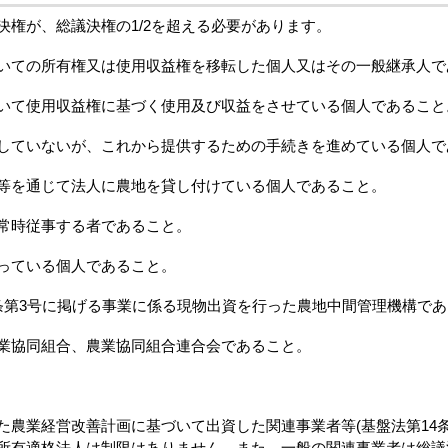
権が、総議決権の1/2を超える必要があります。
いての所有権又は使用収益権を移転した個人又はその一般継承人で
いて使用収益権に基づく使用及び収益をさせている個人であること
していないが、これから提供するための手続きを進めている個人で
等を通じて法人に農地を貸し付けている個人であること。
常時従事する者であること。
っている個人であること。
条第3号に掲げる事業に係る現物出資を行った農地中間管理機構で
業協同組合、農業協同組合連合会であること。
た農業経営改善計画に基づいて出資した関連事業者等(基盤法第14条
所有適格法人は制限はありません。また、一般の関連事業者は総議決