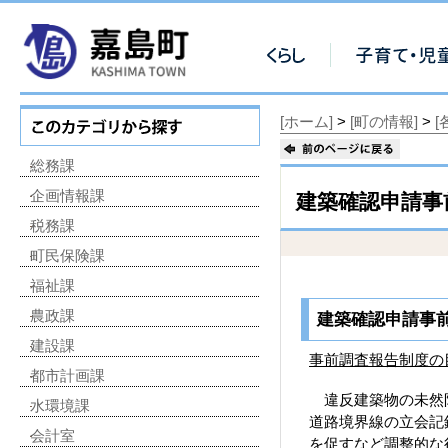
[ホーム]
>
[町の情報]
>
総務課
企画情報課
建築確認申請事
税務課
町民保険課
福祉課
農政課
建築確認申請事
建設課
事前調査報告制度の
都市計画課
違反建築物の未然防
水環境課
道路境界線の立会記
会計室
を促すなど調整的な