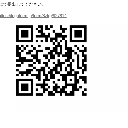
にて提出してください。
https://logoform.jp/form/8zkg/927814