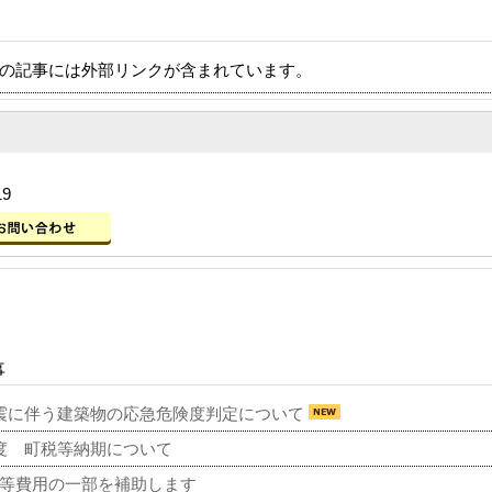
の記事には外部リンクが含まれています。
19
事
震に伴う建築物の応急危険度判定について
度 町税等納期について
等費用の一部を補助します