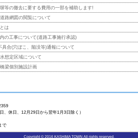
塀等の撤去に要する費用の一部を補助します!
町道路網図の閲覧について
用とは
内の工事について(道路工事施行承認)
不具合(穴ぼこ、陥没等)通報について
浸水想定区域について
町橋梁個別施設計画
359
日、休日、12月29日から翌年1月3日除く）
まで
Copyright © 2016 KASHIMA TOWN All rights reserved.