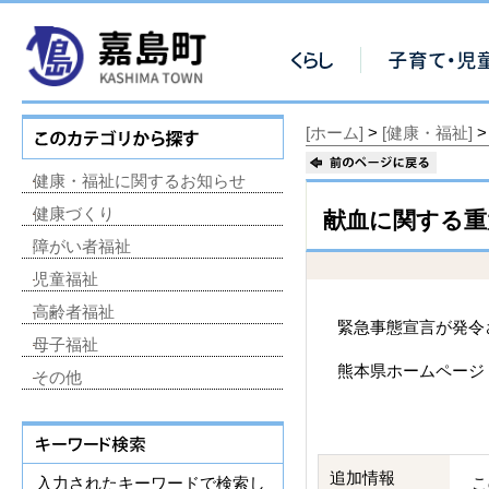
[ホーム]
>
[健康・福祉]
健康・福祉に関するお知らせ
健康づくり
献血に関する重
障がい者福祉
児童福祉
高齢者福祉
緊急事態宣言が発令
母子福祉
熊本県ホームペー
その他
追加情報
入力されたキーワードで検索し
こ