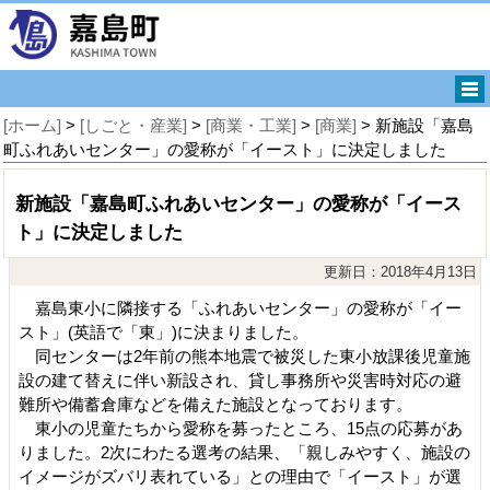
[ホーム]
>
[しごと・産業]
>
[商業・工業]
>
[商業]
> 新施設「嘉島
町ふれあいセンター」の愛称が「イースト」に決定しました
新施設「嘉島町ふれあいセンター」の愛称が「イース
ト」に決定しました
更新日：2018年4月13日
嘉島東小に隣接する「ふれあいセンター」の愛称が「イー
スト」(英語で「東」)に決まりました。
同センターは2年前の熊本地震で被災した東小放課後児童施
設の建て替えに伴い新設され、貸し事務所や災害時対応の避
難所や備蓄倉庫などを備えた施設となっております。
東小の児童たちから愛称を募ったところ、15点の応募があ
りました。2次にわたる選考の結果、「親しみやすく、施設の
イメージがズバリ表れている」との理由で「イースト」が選