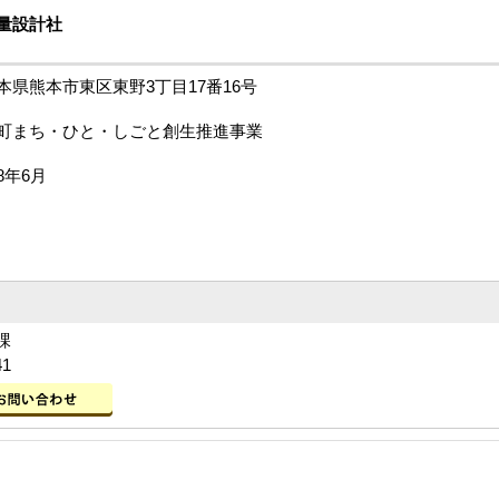
量設計社
県熊本市東区東野3丁目17番16号
町まち・ひと・しごと創生推進事業
8年6月
課
41