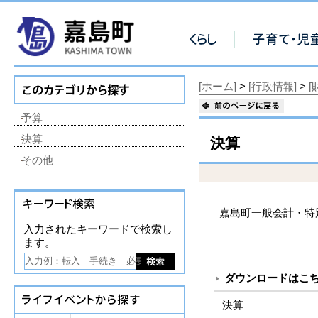
[ホーム]
>
[行政情報]
>
[
予算
決算
決算
その他
嘉島町一般会計・特
入力されたキーワードで検索し
ます。
ダウンロードはこ
決算