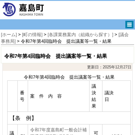
[ホーム]
>
[町の情報]
>
[各課業務案内（組織から探す）]
>
[議会
事務局]
> 令和7年第4回臨時会 提出議案等一覧・結果
令和7年第4回臨時会 提出議案等一覧・結果
更新日：2025年12月27日
令和7年第4回臨時会 提出議案等一覧・結果
議
番
決
議決
案 件 内 容
号
結
日
果
【条 例】
令和7年度嘉島町一般会計補
議
可