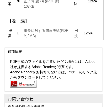
78
正予算(第7号)(PDF 約
12/24
案
決
107KB)
【発 議】
発
町長に対する問責決議(PDF
可
1
12/24
議
約2MB)
決
追加情報
PDF形式のファイルをご覧いただく場合には、Adobe
社が提供するAdobe Readerが必要です。
Adobe Readerをお持ちでない方は、バナーのリンク先
からダウンロードしてください。
お問い合わせ
嘉島町役場 議会事務局