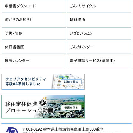
〒861-3192 熊本県上益城郡嘉島町上島530番地