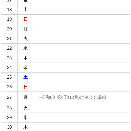
18
土
19
日
20
月
21
火
22
水
23
木
24
金
25
土
26
日
27
月
・
令和6年第4回(12月)定例会会議録
28
火
29
水
30
木