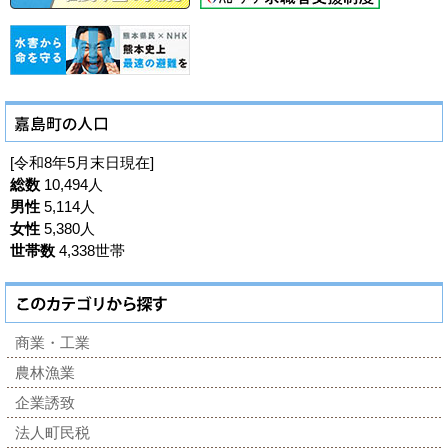
[令和8年5月末日現在]
総数
10,494人
男性
5,114人
女性
5,380人
世帯数
4,338世帯
商業・工業
農林漁業
企業誘致
法人町民税