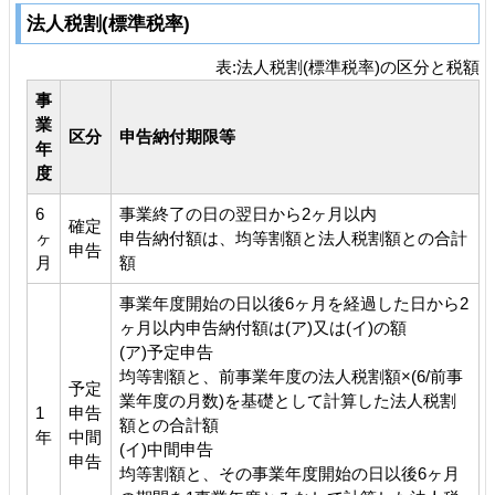
法人税割(標準税率)
表:法人税割(標準税率)の区分と税額
事
業
区分
申告納付期限等
年
度
6
事業終了の日の翌日から2ヶ月以内
確定
ヶ
申告納付額は、均等割額と法人税割額との合計
申告
月
額
事業年度開始の日以後6ヶ月を経過した日から2
ヶ月以内申告納付額は(ア)又は(イ)の額
(ア)予定申告
均等割額と、前事業年度の法人税割額×(6/前事
予定
業年度の月数)を基礎として計算した法人税割
1
申告
額との合計額
年
中間
(イ)中間申告
申告
均等割額と、その事業年度開始の日以後6ヶ月