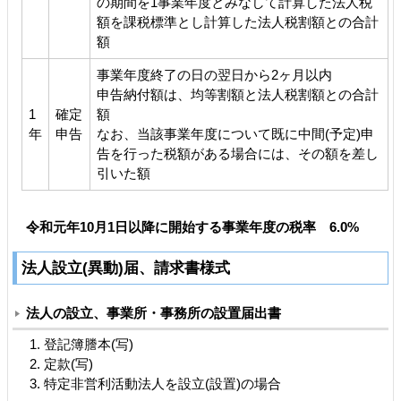
の期間を1事業年度とみなして計算した法人税
額を課税標準とし計算した法人税割額との合計
額
事業年度終了の日の翌日から2ヶ月以内
申告納付額は、均等割額と法人税割額との合計
1
確定
額
年
申告
なお、当該事業年度について既に中間(予定)申
告を行った税額がある場合には、その額を差し
引いた額
令和元年10月1日以降に開始する事業年度の税率 6.0%
法人設立(異動)届、請求書様式
法人の設立、事業所・事務所の設置届出書
登記簿謄本(写)
定款(写)
特定非営利活動法人を設立(設置)の場合