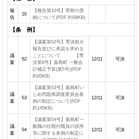
報
【報告第10号】寄附の受
10
告
納について(PDF 約58KB)
【条 例】
【議案第52号】専決処分
報告並びに承認を求める
議
ことについて 【専
52
12/11
可決
案
決第8号】嘉島町 一般会
計補正予算(第5号)(PDF
約85KB)
【議案第53号】嘉島町い
議
じめ問題再調査委員会条
53
12/11
可決
案
例の制定について(PDF
約145KB)
【議案第54号】嘉島町一
議
般職の任期付職員の採用
54
12/11
可決
案
等に関する条例の制定に