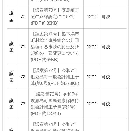
【議案第70号】嘉島町町
議
70
道の路線認定について
12/11
可決
案
(PDF 約38KB)
【議案第71号】熊本県市
町村総合事務組合の共同
議
71
処理する事務の変更及び
12/11
可決
案
規約の一部変更について
(PDF 約65KB)
【議案第72号】令和7年
議
72
度嘉島町一般会計補正予
12/11
可決
案
算(第6号)(PDF 約273KB)
【議案第73号】令和7年
議
度嘉島町国民健康保険特
73
12/11
可決
案
別会計補正予算(第2号)
(PDF 約129KB)
【議案第74号】令和7年
議
度嘉島町介護保険特別会