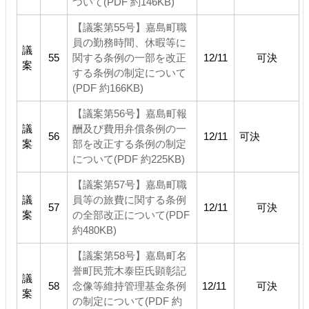
ついて(PDF 約146KB)
【議案第55号】嘉島町職
員の勤務時間、休暇等に
議
55
関する条例の一部を改正
12/11
可決
案
する条例の制定について
(PDF 約166KB)
【議案第56号】嘉島町報
議
酬及び費用弁償条例の一
56
12/11
可決
案
部を改正する条例の制定
について(PDF 約225KB)
【議案第57号】嘉島町職
議
員等の旅費に関する条例
57
12/11
可決
案
の全部改正について(PDF
約480KB)
【議案第58号】嘉島町名
誉町民荒木泰臣氏顕彰記
議
58
念像等維持管理基金条例
12/11
可決
案
の制定について(PDF 約