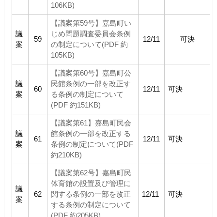
106KB)
【議案第59号】嘉島町い
議
じめ問題調査委員会条例
59
12/11
可決
案
の制定について(PDF 約
105KB)
【議案第60号】嘉島町公
議
民館条例の一部を改正す
60
12/11
可決
案
る条例の制定について
(PDF 約151KB)
【議案第61】嘉島町民会
議
館条例の一部を改正する
61
12/11
可決
案
条例の制定について(PDF
約210KB)
【議案第62号】嘉島町民
体育館の設置及び管理に
議
62
関する条例の一部を改正
12/11
可決
案
する条例の制定について
(PDF 約205KB)