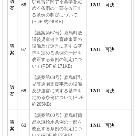
議
び運営に関する基準を定
66
12/11
可決
案
める条例の一部を改正す
る条例の制定について
(PDF 約240KB)
【議案第67号】嘉島町放
課後児童健全育成事業の
議
設備及び運営に関する基
67
12/11
可決
案
準を定める条例の一部を
改正する条例の制定につ
いて(PDF 約171KB)
【議案第68号】嘉島町乳
児等通園支援事業の設備
議
68
及び運営に関する基準を
12/11
可決
案
定める条例について(PDF
約285KB)
【議案第69号】嘉島町簡
議
易水道給水条例の一部を
69
12/11
可決
案
改正する条例の制定につ
いて(PDF 約125KB)