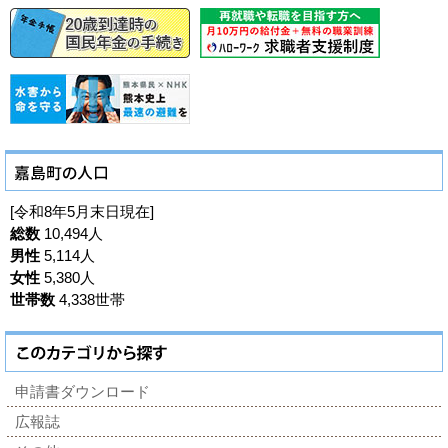
[令和8年5月末日現在]
総数
10,494人
男性
5,114人
女性
5,380人
世帯数
4,338世帯
申請書ダウンロード
広報誌