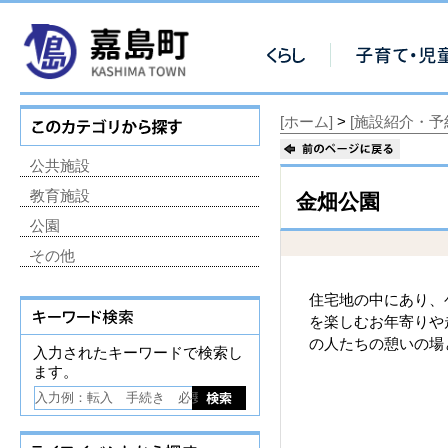
[ホーム]
>
[施設紹介・予
公共施設
教育施設
金畑公園
公園
その他
住宅地の中にあり、
を楽しむお年寄りや
の人たちの憩いの場
入力されたキーワードで検索し
ます。