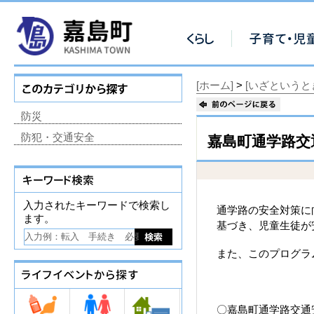
[ホーム]
>
[いざというと
防災
防犯・交通安全
嘉島町通学路交
入力されたキーワードで検索し
通学路の安全対策に
ます。
基づき、児童生徒が
また、このプログラ
〇嘉島町通学路交通