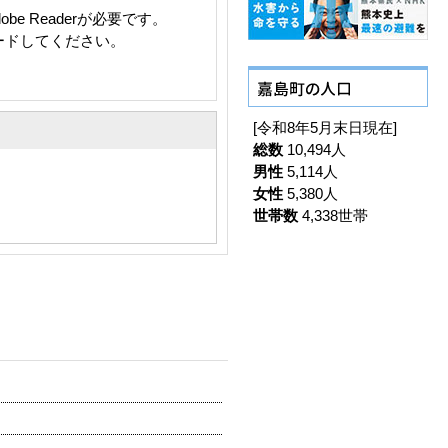
e Readerが必要です。
ロードしてください。
[令和8年5月末日現在]
総数
10,494人
男性
5,114人
女性
5,380人
世帯数
4,338世帯