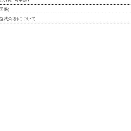
国保)
(益城斎場)について