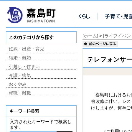
[ホーム]
>
[ライフイベン
妊娠・出産・育児
結婚・離婚
テレフォンサー
引越し・住まい
介護・病気
おくやみ
就職・離職
嘉島町におけるお悔や
舎改修に伴い、シス
けしますが、何卒ご
入力されたキーワードで検索し
ます。
(ご利用いただ