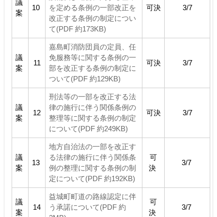
議
10
を定める条例の一部改正を
可決
3/7
案
改正する条例の制定につい
て(PDF 約173KB)
嘉島町消防団員の定員、任
議
免服務等に関する条例の一
11
可決
3/7
案
部を改正する条例の制定に
ついて(PDF 約129KB)
刑法等の一部を改正する法
議
律の施行に伴う関係条例の
12
可決
3/7
案
整理等に関する条例の制定
について(PDF 約249KB)
地方自治法の一部を改正す
議
る法律の施行に伴う関係条
可
13
3/7
案
例の整理に関する条例の制
決
定について(PDF 約192KB)
益城町町道の路線認定に伴
議
可
14
う承諾について(PDF 約
3/7
案
決