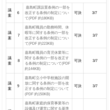
嘉島町課設置条例の一部を
議
6
改正する条例の制定につい
可決
3/7
案
て(PDF 約180KB)
嘉島町職員の勤務時間、休
議
暇等に関する条例の一部を
7
可決
3/7
案
改正する条例の制定につい
て(PDF 約223KB)
嘉島町職員の育児休業等に
議
関する条例の一部を改正す
8
可決
3/7
案
る条例の制定について(PDF
約144KB)
嘉島町立小中学校施設の開
議
放に関する条例の一部を改
9
可決
3/7
案
正する条例の制定について
(PDF 約150KB)
嘉島町家庭的保育事業等の
設備及び運営に関する基準