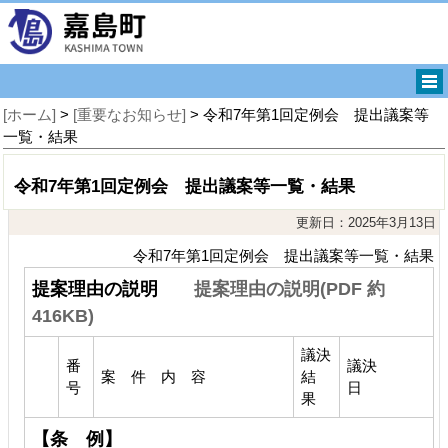
[ホーム]
>
[重要なお知らせ]
> 令和7年第1回定例会 提出議案等
一覧・結果
令和7年第1回定例会 提出議案等一覧・結果
更新日：2025年3月13日
令和7年第1回定例会 提出議案等一覧・結果
提案理由の説明
提案理由の説明(PDF 約
416KB)
議決
番
議決
案 件 内 容
結
号
日
果
【条 例】