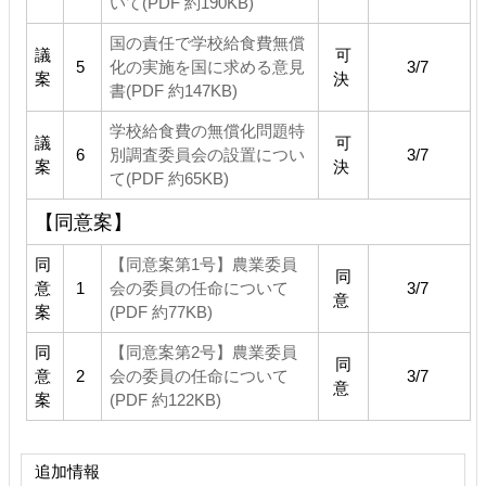
いて(PDF 約190KB)
国の責任で学校給食費無償
議
可
5
化の実施を国に求める意見
3/7
案
決
書(PDF 約147KB)
学校給食費の無償化問題特
議
可
6
別調査委員会の設置につい
3/7
案
決
て(PDF 約65KB)
【同意案】
同
【同意案第1号】農業委員
同
意
1
会の委員の任命について
3/7
意
案
(PDF 約77KB)
同
【同意案第2号】農業委員
同
意
2
会の委員の任命について
3/7
意
案
(PDF 約122KB)
追加情報