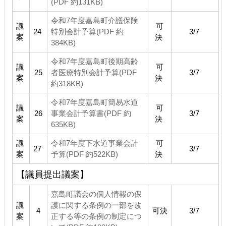
(PDF 約131KB)
令和7年度嘉島町介護保険
議
可
24
特別会計予算(PDF 約
3/7
案
決
384KB)
令和7年度嘉島町後期高齢
議
可
25
者医療特別会計予算(PDF
3/7
案
決
約318KB)
令和7年度嘉島町簡易水道
議
可
26
事業会計予算書(PDF 約
3/7
案
決
635KB)
議
令和7年度下水道事業会計
可
27
3/7
案
予算(PDF 約522KB)
決
【議員提出議案】
嘉島町議会の個人情報の保
議
護に関する条例の一部を改
4
可決
3/7
案
正する等の条例の制定につ