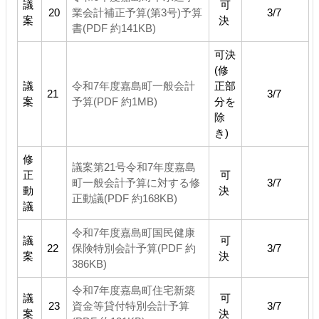
議
可
20
業会計補正予算(第3号)予算
3/7
案
決
書(PDF 約141KB)
可決
(修
議
令和7年度嘉島町一般会計
正部
21
3/7
案
予算(PDF 約1MB)
分を
除
き)
修
議案第21号令和7年度嘉島
正
可
町一般会計予算に対する修
3/7
動
決
正動議(PDF 約168KB)
議
令和7年度嘉島町国民健康
議
可
22
保険特別会計予算(PDF 約
3/7
案
決
386KB)
令和7年度嘉島町住宅新築
議
可
23
資金等貸付特別会計予算
3/7
案
決