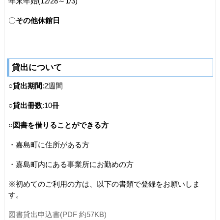
年末年始(12/28～1/3)
〇
その他休館日
貸出について
○
貸出期間
:2週間
○
貸出冊数
:10冊
○
図書を借りることができる方
・嘉島町に住所がある方
・嘉島町内にある事業所にお勤めの方
※初めてのご利用の方は、以下の書類で登録をお願いしま
す。
図書貸出申込書(PDF 約57KB)