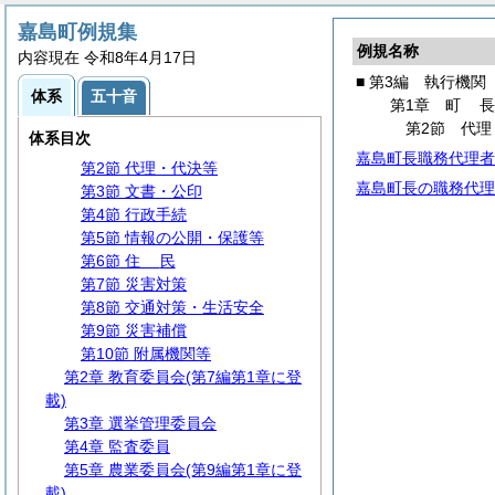
嘉島町例規集
例規名称
第1編
総
規
内容現在 令和8年4月17日
第2編
議
会
■ 第3編 執行機関
体系
五十音
第3編 執行機関
第1章
町
第1章
町
長
第2節 代理
体系目次
第1節 事務分掌
嘉島町長職務代理者
第2節 代理・代決等
嘉島町長の職務代理
第3節 文書・公印
第4節 行政手続
第5節 情報の公開・保護等
第6節
住
民
第7節 災害対策
第8節 交通対策・生活安全
第9節 災害補償
第10節 附属機関等
第2章 教育委員会(第7編第1章に登
載)
第3章 選挙管理委員会
第4章 監査委員
第5章 農業委員会(第9編第1章に登
載)