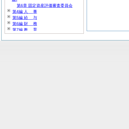
第6章 固定資産評価審査委員会
第4編
人
事
第5編
給
与
第6編
財
務
第7編
教
育
第8編
厚
生
第9編 産業経済
第10編
建
設
第11編
水
道
第12編
消
防
第13編 その他