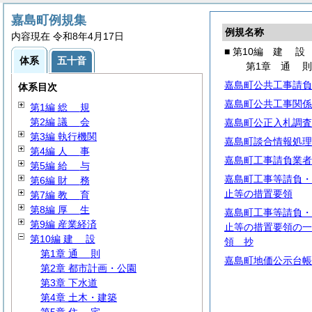
嘉島町例規集
例規名称
内容現在 令和8年4月17日
■ 第10編
建
設
体系
五十音
第1章
通
嘉島町公共工事請負
体系目次
嘉島町公共工事関係
第1編
総
規
第2編
議
会
嘉島町公正入札調査
第3編 執行機関
嘉島町談合情報処理
第4編
人
事
嘉島町工事請負業者
第5編
給
与
嘉島町工事等請負・
第6編
財
務
止等の措置要領
第7編
教
育
第8編
厚
生
嘉島町工事等請負・
第9編 産業経済
止等の措置要領の一
第10編
建
設
領 抄
第1章
通
則
嘉島町地価公示台帳
第2章 都市計画・公園
第3章 下水道
第4章 土木・建築