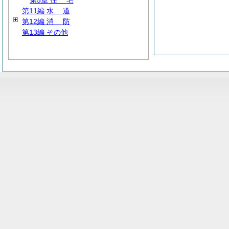
第5章
住
宅
第11編
水
道
第12編
消
防
第13編 その他