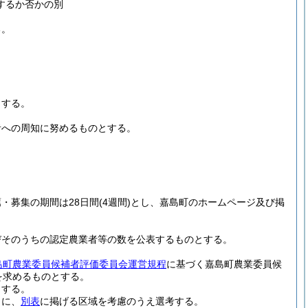
するか否かの別
る。
とする。
者への周知に努めるものとする。
・募集の期間は28日間
(4週間)
とし、嘉島町のホームページ及び掲
びそのうちの認定農業者等の数を公表するものとする。
島町農業委員候補者評価委員会運営規程
に基づく嘉島町農業委員候
を求めるものとする。
とする。
もに、
別表
に掲げる区域を考慮のうえ選考する。