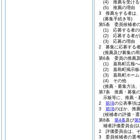
(4)
推薦を受ける
(5)
推薦の理由
3
推薦をする者は
(募集手続き等)
第5条
委員候補者
(1)
応募する者の
(2)
応募する者が
(3)
応募の理由
2
募集に応募する
(推薦及び募集の周
第6条
委員の推薦
(1)
嘉島町広報へ
(2)
嘉島町掲示板
(3)
嘉島町ホーム
(4)
その他
(推薦・募集方法
第7条
推薦・募集
示板等に、推薦・
2
前項
の公表事項
3
前項
のほか、推
(候補者の評価・選
第8条
第4条
及び
第
補者評価委員会
(
2
評価委員会は、
3
委員候補者の選