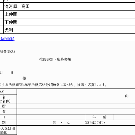
滝河原、高田
上仲間
下仲間
犬渕
5条関係)