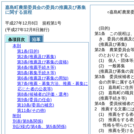
嘉島町農業委員会の委員の推薦及び募集
に関する規程
○嘉島町農業
平成27年12月8日 規程第1号
(目的)
(平成27年12月8日施行)
第1条
この規程は
き、委員の推薦及
条項目次
沿革
(推薦及び募集)
本則
第2条
農業委員会
第1条
(目的)
のとおりとする。
第2条
(推薦及び募集)
(1)
個人・団体等
第3条
(推薦及び募集の資格)
(2)
一般募集
第4条
(推薦手続き等)
(推薦及び募集の資
第5条
(募集手続き等)
第3条
委員候補者
第6条
(推薦及び募集の周知)
会の所掌に属する
第7条
(推薦・募集方法、推薦・募集に
(1)
嘉島町に住所
応じた者の公表等)
(2)
嘉島町の職員
第8条
(候補者の評価・選考)
(推薦手続き等)
第9条
(委員の任命)
第4条
委員候補者
第10条
(委員の補充)
2
推薦する文書に
第11条
(その他)
(1)
推薦をする者
附則
(2)
推薦をする者
別表
(第8条関係)
性格を明らかに
別記様式
(第4条、第5条関係)
(3)
推薦を受ける