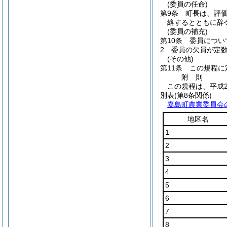
(委員の任命)
第9条
町長は、評
絡するとともに辞
(委員の補充)
第10条
委員につい
2
委員の欠員が定
(その他)
第11条
この規程に
附
則
この規程は、平成2
別表
(第8条関係)
嘉島町農業委員会
地区名
1
2
3
4
5
6
7
8