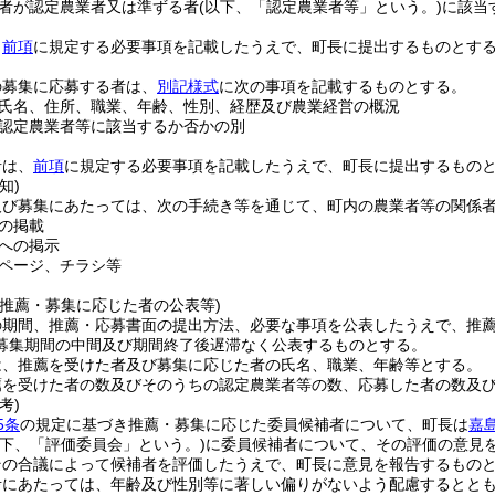
者が認定農業者又は準ずる者
(以下、「認定農業者等」という。)
に該当
、
前項
に規定する必要事項を記載したうえで、町長に提出するものとす
の募集に応募する者は、
別記様式
に次の事項を記載するものとする。
氏名、住所、職業、年齢、性別、経歴及び農業経営の概況
認定農業者等に該当するか否かの別
者は、
前項
に規定する必要事項を記載したうえで、町長に提出するもの
知)
及び募集にあたっては、次の手続き等を通じて、町内の農業者等の関係
の掲載
への掲示
ページ、チラシ等
、推薦・募集に応じた者の公表等)
の期間、推薦・応募書面の提出方法、必要な事項を公表したうえで、推薦
募集期間の中間及び期間終了後遅滞なく公表するものとする。
は、推薦を受けた者及び募集に応じた者の氏名、職業、年齢等とする。
薦を受けた者の数及びそのうちの認定農業者等の数、応募した者の数及
考)
5条
の規定に基づき推薦・募集に応じた委員候補者について、町長は
嘉
以下、「評価委員会」という。)
に委員候補者について、その評価の意見
その合議によって候補者を評価したうえで、町長に意見を報告するもの
考にあたっては、年齢及び性別等に著しい偏りがないよう配慮するとと