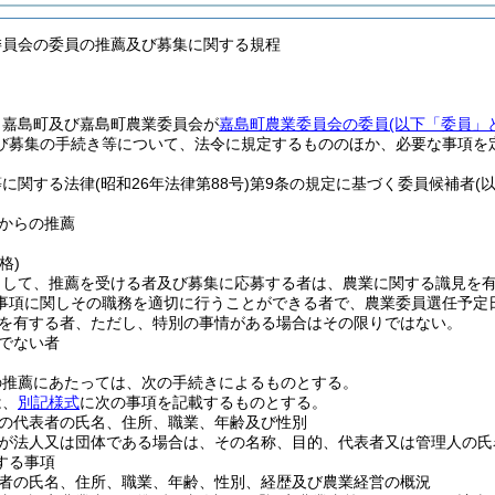
委員会の委員の推薦及び募集に関する規程
、嘉島町及び嘉島町農業委員会が
嘉島町農業委員会の委員
(以下「委員」
び募集の手続き等について、法令に規定するもののほか、必要な事項を
等に関する法律
(昭和26年法律第88号)
第9条の規定に基づく委員候補者
(
からの推薦
格)
として、推薦を受ける者及び募集に応募する者は、農業に関する識見を
事項に関しその職務を適切に行うことができる者で、農業委員選任予定
を有する者、ただし、特別の事情がある場合はその限りではない。
でない者
の推薦にあたっては、次の手続きによるものとする。
は、
別記様式
に次の事項を記載するものとする。
の代表者の氏名、住所、職業、年齢及び性別
が法人又は団体である場合は、その名称、目的、代表者又は管理人の氏
する事項
者の氏名、住所、職業、年齢、性別、経歴及び農業経営の概況