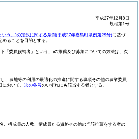
平成27年12月8日
規程第1号
という。)
の定数に関する条例
(平成27年嘉島町条例第29号)
に基づ
定めることを目的とする。
以下「委員候補者」という。)
の推薦及び募集についての方法は、次
有し、農地等の利用の最適化の推進に関する事項その他の農業委員
日において、
次の各号
のいずれにも該当する者とする。
名、構成員の人数、構成員たる資格その他の当該推薦をする者の