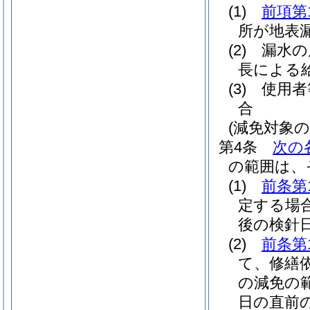
(1)
前項第
所が地表
(2)
漏水の
長による
(3)
使用者
合
(減免対象の
第4条
次の
の範囲は、
(1)
前条第
定する場
後の検針
(2)
前条第
て、修繕
の減免の
日の直前