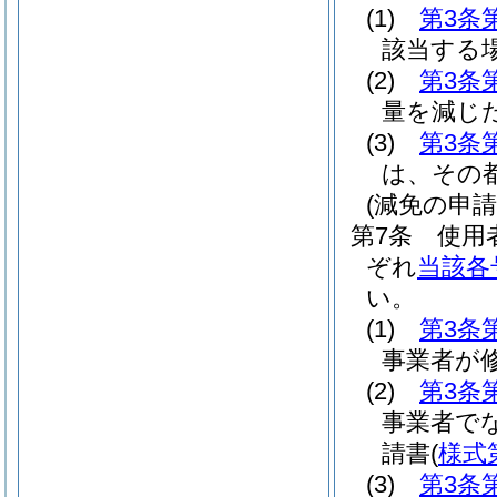
(1)
第3条
該当する
(2)
第3条
量を減じ
(3)
第3条
は、その
(減免の申請
第7条
使用
ぞれ
当該各
い。
(1)
第3条
事業者が
(2)
第3条
事業者で
請書
(
様式
(3)
第3条