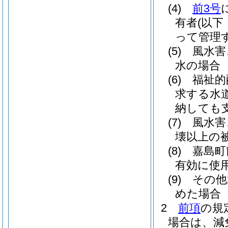
(4)
前3号
有者
(以
って管理
(5)
風水害
水の場合
(6)
福祉的
求する水
納しても
(7)
風水害
壊以上の
(8)
嘉島町
有効に使
(9)
その他
めた場合
2
前項
の規
場合は、減