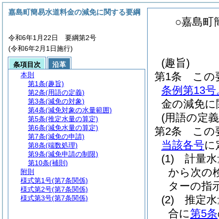
嘉島町簡易水道料金の減免に関する要綱
○嘉島町
令和6年1月22日 要綱第2号
(令和6年2月1日施行)
(趣旨)
条項目次
沿革
第1条
この
本則
第1条
(趣旨)
条例第13
第2条
(用語の定義)
第3条
(減免の対象)
金の減免に
第4条
(減免対象の水量範囲)
(用語の定義
第5条
(推定水量の算定)
第6条
(減免水量の算定)
第2条
この
第7条
(減免の申請)
当該各号
に
第8条
(端数処理)
第9条
(減免申請の制限)
(1)
計量水
第10条
(補則)
から次の
附則
様式第1号
(第7条関係)
ターの指
様式第2号
(第7条関係)
(2)
推定水
様式第3号
(第7条関係)
合に
第5条