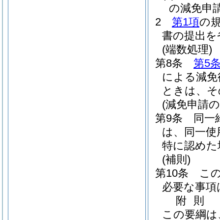
の減免申
2
第1項
の
書の提出を
(端数処理)
第8条
第5
による減免
ときは、そ
(減免申請の
第9条
同一
は、同一使
特に認めた
(補則)
第10条
こ
必要な事項
附
則
この要綱は