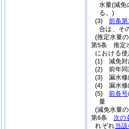
水量
(減
る。)
(3)
前条第
合は、そ
(推定水量の
第5条
推定
における使
(1)
減免対
(2)
前年同
(3)
漏水修
(4)
漏水修
(5)
前各号
量
(減免水量の
第6条
次の
れぞれ
当該