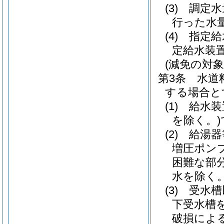
(3)
調定水
行った水
(4)
指定
定給水装
(減免の対象
第3条
水道
する場合と
(1)
給水装
を除く。)
(2)
給湯器
増圧ポン
困難な部
水を除く。
(3)
受水槽
下受水槽を
破損によ