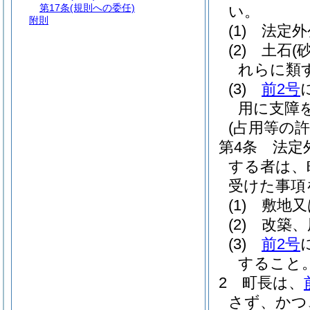
第17条
(規則への委任)
い。
附則
(1)
法定外
(2)
土石
(
れらに類
(3)
前2号
用に支障
(占用等の許
第4条
法定
する者は、
受けた事項
(1)
敷地又
(2)
改築、
(3)
前2号
すること
2
町長は、
さず、かつ