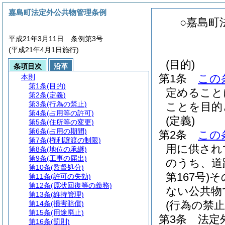
嘉島町法定外公共物管理条例
○嘉島町
平成21年3月11日 条例第3号
(平成21年4月1日施行)
(目的)
条項目次
沿革
第1条
この
本則
第1条
(目的)
定めること
第2条
(定義)
第3条
(行為の禁止)
ことを目的
第4条
(占用等の許可)
(定義)
第5条
(住所等の変更)
第6条
(占用の期間)
第2条
この
第7条
(権利譲渡の制限)
用に供され
第8条
(地位の承継)
第9条
(工事の届出)
のうち、道
第10条
(監督処分)
第167号)
そ
第11条
(許可の失効)
第12条
(原状回復等の義務)
ない公共物
第13条
(維持管理)
(行為の禁止
第14条
(損害賠償)
第15条
(用途廃止)
第3条
法定
第16条
(罰則)