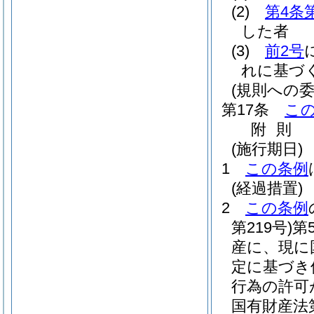
(2)
第4条
した者
(3)
前2号
れに基づ
(規則への委
第17条
こ
附
則
(施行期日)
1
この条例
(経過措置)
2
この条例
第219号)
第
産に、現に
定に基づき
行為の許可
国有財産法