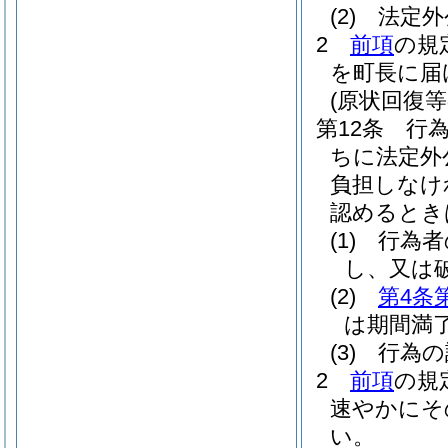
(2)
法定外
2
前項
の規
を町長に届
(原状回復等
第12条
行
ちに法定外
負担しなけ
認めるとき
(1)
行為者
し、又は
(2)
第4条
は期間満
(3)
行為の
2
前項
の規
速やかにそ
い。