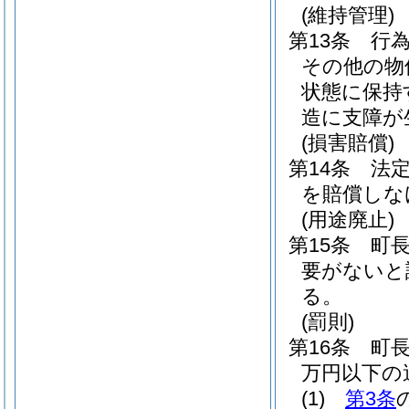
(維持管理)
第13条
行
その他の物
状態に保持
造に支障が
(損害賠償)
第14条
法
を賠償しな
(用途廃止)
第15条
町
要がないと
る。
(罰則)
第16条
町
万円以下の
(1)
第3条