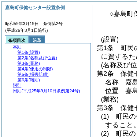
嘉島町保健センター設置条例
○嘉島町
昭和59年3月19日 条例第2号
(平成26年3月1日施行)
(設置)
条項目次
沿革
第1条
町民
本則
第1条
(設置)
に資するた
第2条
(名称及び位置)
第3条
(業務)
(名称及び位
第4条
(使用の制限)
第2条
保健
第5条
(損害賠償)
第6条
(雑則)
名称 嘉
附則
位置 嘉島
附則
(平成25年9月10日条例第24号)
(業務)
第3条
保健
(1)
町民の
すること
(2)
町民の