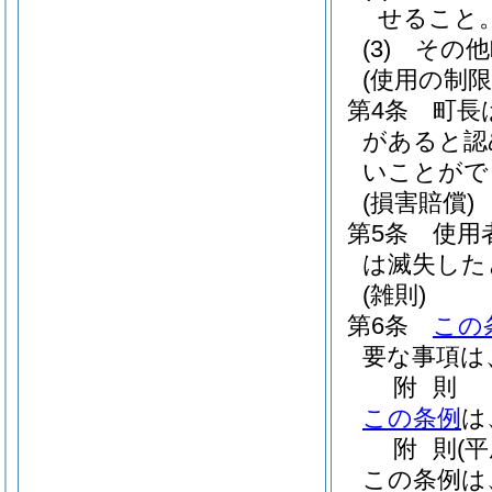
せること
(3)
その他
(使用の制限
第4条
町長
があると認
いことがで
(損害賠償)
第5条
使用
は滅失した
(雑則)
第6条
この
要な事項は
附
則
この条例
は
附
則
(
この条例は